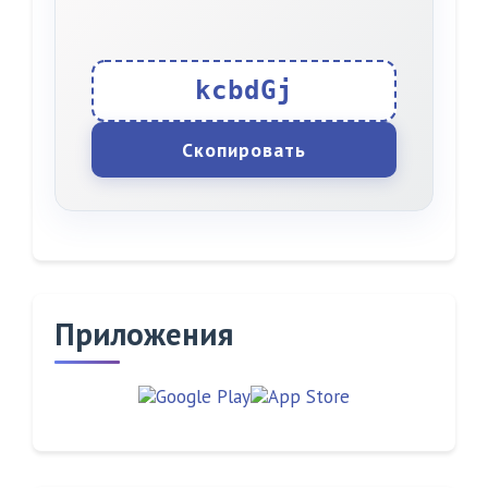
kcbdGj
Скопировать
Приложения