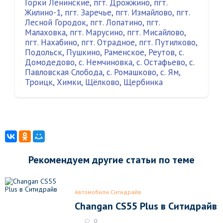
Горки Ленинские
,
пгт. Дрожжино
,
пгт.
Жилино-1
,
пгт. Заречье
,
пгт. Измайлово
,
пгт.
Лесной Городок
,
пгт. Лопатино
,
пгт.
Малаховка
,
пгт. Марусино
,
пгт. Мисайлово
,
пгт. Нахабино
,
пгт. Отрадное
,
пгт. Путилково
,
Подольск
,
Пушкино
,
Раменское
,
Реутов
,
с.
Домодедово
,
с. Немчиновка
,
с. Остафьево
,
с.
Павловская Слобода
,
с. Ромашково
,
с. Ям
,
Троицк
,
Химки
,
Щёлково
,
Щербинка
Рекомендуем другие статьи по теме
Автомобили Ситидрайв
Changan CS55 Plus в Ситидрайв
0