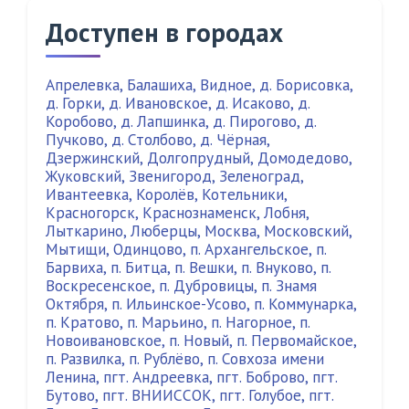
Доступен в городах
Апрелевка
,
Балашиха
,
Видное
,
д. Борисовка
,
д. Горки
,
д. Ивановское
,
д. Исаково
,
д.
Коробово
,
д. Лапшинка
,
д. Пирогово
,
д.
Пучково
,
д. Столбово
,
д. Чёрная
,
Дзержинский
,
Долгопрудный
,
Домодедово
,
Жуковский
,
Звенигород
,
Зеленоград
,
Ивантеевка
,
Королёв
,
Котельники
,
Красногорск
,
Краснознаменск
,
Лобня
,
Лыткарино
,
Люберцы
,
Москва
,
Московский
,
Мытищи
,
Одинцово
,
п. Архангельское
,
п.
Барвиха
,
п. Битца
,
п. Вешки
,
п. Внуково
,
п.
Воскресенское
,
п. Дубровицы
,
п. Знамя
Октября
,
п. Ильинское-Усово
,
п. Коммунарка
,
п. Кратово
,
п. Марьино
,
п. Нагорное
,
п.
Новоивановское
,
п. Новый
,
п. Первомайское
,
п. Развилка
,
п. Рублёво
,
п. Совхоза имени
Ленина
,
пгт. Андреевка
,
пгт. Боброво
,
пгт.
Бутово
,
пгт. ВНИИССОК
,
пгт. Голубое
,
пгт.