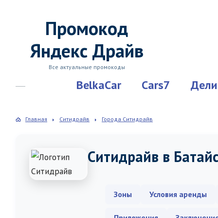
Промокод
Яндекс Драйв
Все актуальные промокоды
BelkaCar
Cars7
Дели
Главная
Ситидрайв
Города Ситидрайв
Ситидрайв в Батай
Зоны
Условия аренды
Приложения
Заключени