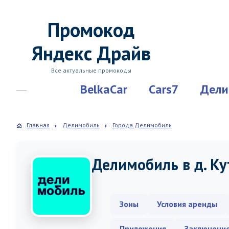
Промокод
Яндекс Драйв
Все актуальные промокоды
BelkaCar
Cars7
Дели
Главная
Делимобиль
Города Делимобиль
Делимобиль в д. Ку
Зоны
Условия аренды
Приложения
Заключени