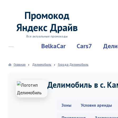
Промокод
Яндекс Драйв
Все актуальные промокоды
BelkaCar
Cars7
Дели
Главная
Делимобиль
Города Делимобиль
Делимобиль в с. К
Зоны
Условия аренды
Приложения
Заключени