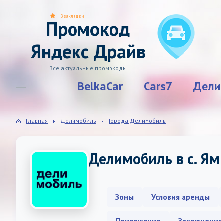
В закладки
Промокод
Яндекс Драйв
Все актуальные промокоды
BelkaCar
Cars7
Дели
Главная
Делимобиль
Города Делимобиль
Делимобиль в с. Ям
Зоны
Условия аренды
Приложения
Заключени