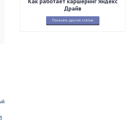
Как работает каршеринг Яндекс
Драйв
Показать другую статью
ый
3