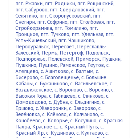
пгт. Ржавки
,
пгт. Родники
,
пгт. Рощинский
,
пгт. Сабурово
,
пгт. Свердловский
,
пгт.
Селятино
,
пгт. Скоропусковский
,
пгт.
Снегири
,
пгт. Софрино
,
пгт. Столбовая
,
пгт.
Стройкерамика
,
пгт. Томилино
,
пгт.
Троицкое
,
пгт. Тучково
,
пгт. Удельная
,
пгт.
Усть-Кинельский
,
пгт. Чашниково
,
Первоуральск
,
Пересвет
,
Переславль-
Залесский
,
Пермь
,
Петергоф
,
Подольск
,
Подпорожье
,
Полевской
,
Приморск
,
Пушкин
,
Пушкино
,
Пущино
,
Раменское
,
Реутов
,
с.
Атепцево
,
с. Ашитково
,
с. Балтым
,
с.
Бисерово
,
с. Благовещенье
,
с. Большие
Кабаны
,
с. Бужаниново
,
с. Васильевское
,
с.
Воздвиженское
,
с. Вороново
,
с. Ворсино
,
с.
Высокая Гора
,
с. Габишево
,
с. Глинково
,
с.
Домодедово
,
с. Дубна
,
с. Ельдигино
,
с.
Ершово
,
с. Жаворонки
,
с. Заворово
,
с.
Зелёновка
,
с. Клёново
,
с. Колчаново
,
с.
Конобеево
,
с. Копорье
,
с. Косулино
,
с. Красная
Пахра
,
Красное с.
,
с. Красный Путь
,
с.
Красный Яр
,
с. Кудиново
,
с. Култаево
,
с.