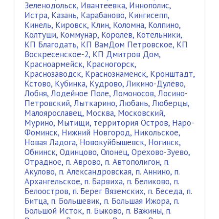
Зеленодольск
,
Ивантеевка
,
Иннополис
,
Истра
,
Казань
,
Карабаново
,
Кингисепп
,
Кинель
,
Кировск
,
Клин
,
Коломна
,
Колпино
,
Колтуши
,
Коммунар
,
Королёв
,
Котельники
,
КП Благодать
,
КП ВамДом Петровское
,
КП
Воскресенское-2
,
КП Дмитров Дом
,
Красноармейск
,
Красногорск
,
Краснозаводск
,
Краснознаменск
,
Кронштадт
,
Кстово
,
Кубинка
,
Кудрово
,
Ликино-Дулёво
,
Лобня
,
Лодейное Поле
,
Ломоносов
,
Лосино-
Петровский
,
Лыткарино
,
Любань
,
Люберцы
,
Малоярославец
,
Москва
,
Московский
,
Мурино
,
Мытищи
,
территория Остров
,
Наро-
Фоминск
,
Нижний Новгород
,
Никольское
,
Новая Ладога
,
Новокуйбышевск
,
Ногинск
,
Обнинск
,
Одинцово
,
Олонец
,
Орехово-Зуево
,
Отрадное
,
п. Аврово
,
п. Автополигон
,
п.
Акулово
,
п. Александровская
,
п. Аннино
,
п.
Архангельское
,
п. Барвиха
,
п. Беликово
,
п.
Белоостров
,
п. Берег Вяземских
,
п. Беседа
,
п.
Битца
,
п. Большевик
,
п. Большая Ижора
,
п.
Большой Исток
,
п. Быково
,
п. Важины
,
п.