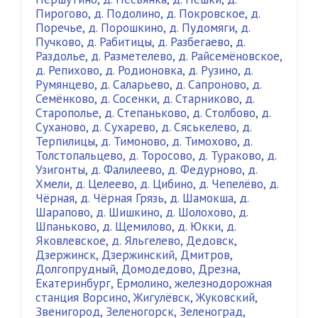
Пирогово
,
д. Подолино
,
д. Покровское
,
д.
Поречье
,
д. Порошкино
,
д. Пудомяги
,
д.
Пучково
,
д. Рабитицы
,
д. Разбегаево
,
д.
Раздолье
,
д. Разметелево
,
д. Райсемёновское
,
д. Репихово
,
д. Родионовка
,
д. Рузино
,
д.
Румянцево
,
д. Саларьево
,
д. Сапроново
,
д.
Семёнково
,
д. Сосенки
,
д. Старниково
,
д.
Старополье
,
д. Степаньково
,
д. Столбово
,
д.
Суханово
,
д. Сухарево
,
д. Сяськелево
,
д.
Терпилицы
,
д. Тимоново
,
д. Тимохово
,
д.
Толстопальцево
,
д. Торосово
,
д. Тураково
,
д.
Узигонты
,
д. Фалилеево
,
д. Федурново
,
д.
Хмели
,
д. Целеево
,
д. Цибино
,
д. Чепелёво
,
д.
Чёрная
,
д. Чёрная Грязь
,
д. Шамокша
,
д.
Шарапово
,
д. Шишкино
,
д. Шолохово
,
д.
Шпаньково
,
д. Щемилово
,
д. Юкки
,
д.
Яковлевское
,
д. Яльгелево
,
Дедовск
,
Дзержинск
,
Дзержинский
,
Дмитров
,
Долгопрудный
,
Домодедово
,
Дрезна
,
Екатеринбург
,
Ермолино
,
железнодорожная
станция Ворсино
,
Жигулёвск
,
Жуковский
,
Звенигород
,
Зеленогорск
,
Зеленоград
,