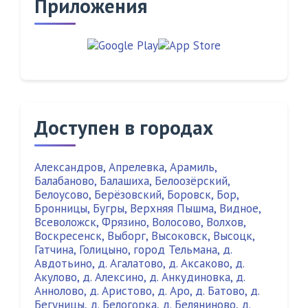
Приложения
Доступен в городах
Александров
,
Апрелевка
,
Арамиль
,
Балабаново
,
Балашиха
,
Белоозёрский
,
Белоусово
,
Берёзовский
,
Боровск
,
Бор
,
Бронницы
,
Бугры
,
Верхняя Пышма
,
Видное
,
Всеволожск
,
Фрязино
,
Волосово
,
Волхов
,
Воскресенск
,
Выборг
,
Высоковск
,
Высоцк
,
Гатчина
,
Голицыно
,
город Тельмана
,
д.
Авдотьино
,
д. Агалатово
,
д. Аксаково
,
д.
Акулово
,
д. Алексино
,
д. Анкудиновка
,
д.
Аннолово
,
д. Аристово
,
д. Аро
,
д. Батово
,
д.
Бегуницы
,
д. Белогорка
,
д. Беляниново
,
д.