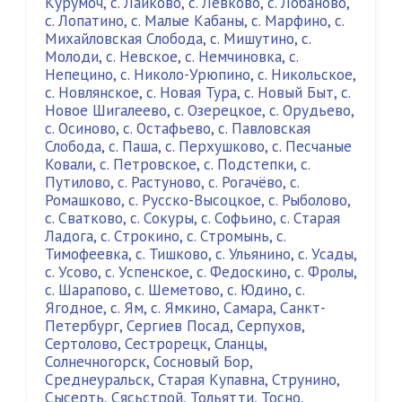
Курумоч
,
с. Лайково
,
с. Левково
,
с. Лобаново
,
с. Лопатино
,
с. Малые Кабаны
,
с. Марфино
,
с.
Михайловская Слобода
,
с. Мишутино
,
с.
Молоди
,
с. Невское
,
с. Немчиновка
,
с.
Непецино
,
с. Николо-Урюпино
,
с. Никольское
,
с. Новлянское
,
с. Новая Тура
,
с. Новый Быт
,
с.
Новое Шигалеево
,
с. Озерецкое
,
с. Орудьево
,
с. Осиново
,
с. Остафьево
,
с. Павловская
Слобода
,
с. Паша
,
с. Перхушково
,
с. Песчаные
Ковали
,
с. Петровское
,
с. Подстепки
,
с.
Путилово
,
с. Растуново
,
с. Рогачёво
,
с.
Ромашково
,
с. Русско-Высоцкое
,
с. Рыболово
,
с. Сватково
,
с. Сокуры
,
с. Софьино
,
с. Старая
Ладога
,
с. Строкино
,
с. Стромынь
,
с.
Тимофеевка
,
с. Тишково
,
с. Ульянино
,
с. Усады
,
с. Усово
,
с. Успенское
,
с. Федоскино
,
с. Фролы
,
с. Шарапово
,
с. Шеметово
,
с. Юдино
,
с.
Ягодное
,
с. Ям
,
с. Ямкино
,
Самара
,
Санкт-
Петербург
,
Сергиев Посад
,
Серпухов
,
Сертолово
,
Сестрорецк
,
Сланцы
,
Солнечногорск
,
Сосновый Бор
,
Среднеуральск
,
Старая Купавна
,
Струнино
,
Сысерть
,
Сясьстрой
,
Тольятти
,
Тосно
,