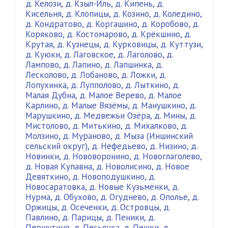
д. Келози
,
д. Кзыл-Иль
,
д. Кипень
,
д.
Кисельня
,
д. Клопицы
,
д. Козино
,
д. Коледино
,
д. Кондратово
,
д. Коргашино
,
д. Коробово
,
д.
Коряково
,
д. Костомарово
,
д. Крёкшино
,
д.
Крутая
,
д. Кузнецы
,
д. Курковицы
,
д. Куттузи
,
д. Куюки
,
д. Лаговское
,
д. Лаголово
,
д.
Лампово
,
д. Лапино
,
д. Лапшинка
,
д.
Лесколово
,
д. Лобаново
,
д. Ложки
,
д.
Лопухинка
,
д. Лупполово
,
д. Лыткино
,
д.
Малая Дубна
,
д. Малое Верево
,
д. Малое
Карлино
,
д. Малые Вязёмы
,
д. Манушкино
,
д.
Марушкино
,
д. Медвежьи Озёра
,
д. Мины
,
д.
Мистолово
,
д. Митькино
,
д. Михалково
,
д.
Молзино
,
д. Мураново
,
д. Мыза (Иншинский
сельский округ)
,
д. Нефедьево
,
д. Низино
,
д.
Новинки
,
д. Нововоронино
,
д. Новоглаголево
,
д. Новая Купавна
,
д. Новолисино
,
д. Новое
Девяткино
,
д. Новоподушкино
,
д.
Новосаратовка
,
д. Новые Кузьмёнки
,
д.
Нурма
,
д. Обухово
,
д. Огуднево
,
д. Ополье
,
д.
Оржицы
,
д. Осеченки
,
д. Островцы
,
д.
Павлино
,
д. Парицы
,
д. Пеники
,
д.
Першутино
,
д. Песьянка
,
д. Пешки
,
д.