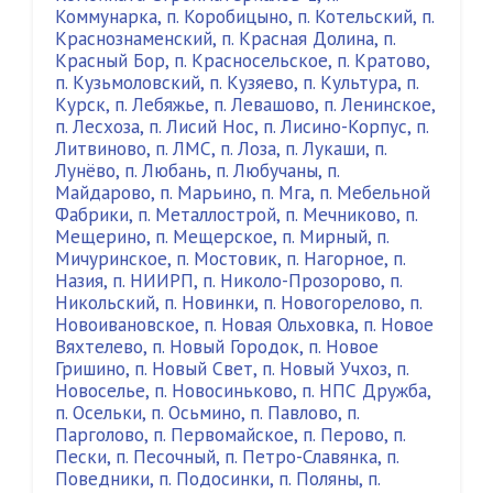
Коммунарка
,
п. Коробицыно
,
п. Котельский
,
п.
Краснознаменский
,
п. Красная Долина
,
п.
Красный Бор
,
п. Красносельское
,
п. Кратово
,
п. Кузьмоловский
,
п. Кузяево
,
п. Культура
,
п.
Курск
,
п. Лебяжье
,
п. Левашово
,
п. Ленинское
,
п. Лесхоза
,
п. Лисий Нос
,
п. Лисино-Корпус
,
п.
Литвиново
,
п. ЛМС
,
п. Лоза
,
п. Лукаши
,
п.
Лунёво
,
п. Любань
,
п. Любучаны
,
п.
Майдарово
,
п. Марьино
,
п. Мга
,
п. Мебельной
Фабрики
,
п. Металлострой
,
п. Мечниково
,
п.
Мещерино
,
п. Мещерское
,
п. Мирный
,
п.
Мичуринское
,
п. Мостовик
,
п. Нагорное
,
п.
Назия
,
п. НИИРП
,
п. Николо-Прозорово
,
п.
Никольский
,
п. Новинки
,
п. Новогорелово
,
п.
Новоивановское
,
п. Новая Ольховка
,
п. Новое
Вяхтелево
,
п. Новый Городок
,
п. Новое
Гришино
,
п. Новый Свет
,
п. Новый Учхоз
,
п.
Новоселье
,
п. Новосиньково
,
п. НПС Дружба
,
п. Осельки
,
п. Осьмино
,
п. Павлово
,
п.
Парголово
,
п. Первомайское
,
п. Перово
,
п.
Пески
,
п. Песочный
,
п. Петро-Славянка
,
п.
Поведники
,
п. Подосинки
,
п. Поляны
,
п.