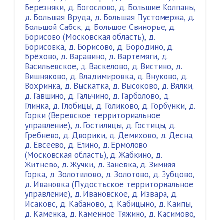
Березняки
,
д. Богослово
,
д. Большие Колпаны
,
д. Большая Вруда
,
д. Большая Пустомержа
,
д.
Большой Сабск
,
д. Большое Свинорье
,
д.
Борисово (Московская область)
,
д.
Борисовка
,
д. Борисово
,
д. Бородино
,
д.
Брёхово
,
д. Варавино
,
д. Вартемяги
,
д.
Васильевское
,
д. Васкелово
,
д. Вистино
,
д.
Вишняково
,
д. Владимировка
,
д. Внуково
,
д.
Вохринка
,
д. Выскатка
,
д. Высоково
,
д. Вялки
,
д. Гавшино
,
д. Гальчино
,
д. Гарболово
,
д.
Глинка
,
д. Глобицы
,
д. Голиково
,
д. Горбунки
,
д.
Горки (Веревское территориальное
управление)
,
д. Гостилицы
,
д. Гостицы
,
д.
Гребнево
,
д. Дворики
,
д. Демихово
,
д. Десна
,
д. Евсеево
,
д. Елино
,
д. Ермолово
(Московская область)
,
д. Жабкино
,
д.
Житнево
,
д. Жучки
,
д. Заневка
,
д. Зимняя
Горка
,
д. Золотилово
,
д. Золотово
,
д. Зубцово
,
д. Ивановка (Пудостьское территориальное
управление)
,
д. Ивановское
,
д. Извара
,
д.
Исаково
,
д. Кабаново
,
д. Кабицыно
,
д. Каипы
,
д. Каменка
,
д. Каменное Тяжино
,
д. Касимово
,