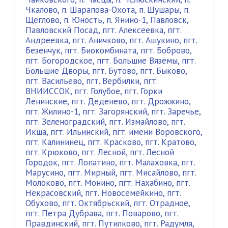
Чкалово
,
п. Шарапова-Охота
,
п. Шушары
,
п.
Щеглово
,
п. Юность
,
п. Янино-1
,
Павловск
,
Павловский Посад
,
пгт. Алексеевка
,
пгт.
Андреевка
,
пгт. Аничково
,
пгт. Ашукино
,
пгт.
Безенчук
,
пгт. Биокомбината
,
пгт. Боброво
,
пгт. Богородское
,
пгт. Большие Вязёмы
,
пгт.
Большие Дворы
,
пгт. Бутово
,
пгт. Быково
,
пгт. Васильево
,
пгт. Вербилки
,
пгт.
ВНИИССОК
,
пгт. Голубое
,
пгт. Горки
Ленинские
,
пгт. Деденево
,
пгт. Дрожжино
,
пгт. Жилино-1
,
пгт. Загорянский
,
пгт. Заречье
,
пгт. Зеленоградский
,
пгт. Измайлово
,
пгт.
Икша
,
пгт. Ильинский
,
пгт. имени Воровского
,
пгт. Калининец
,
пгт. Красково
,
пгт. Кратово
,
пгт. Крюково
,
пгт. Лесной
,
пгт. Лесной
Городок
,
пгт. Лопатино
,
пгт. Малаховка
,
пгт.
Марусино
,
пгт. Мирный
,
пгт. Мисайлово
,
пгт.
Молоково
,
пгт. Монино
,
пгт. Нахабино
,
пгт.
Некрасовский
,
пгт. Новосемейкино
,
пгт.
Обухово
,
пгт. Октябрьский
,
пгт. Отрадное
,
пгт. Петра Дубрава
,
пгт. Поварово
,
пгт.
Правдинский
,
пгт. Путилково
,
пгт. Радумля
,