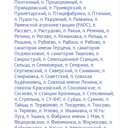
Понтонный
,
п. Придорожный
,
п.
Приладожский
,
п. Приморский
,
п.
Пролетарский
,
п. Птицефабрики
,
п. Птичное
,
п. Пудость
,
п. Радужный
,
п. Развилка
,
п.
Раменской агрохимстанции (РАОС)
,
п.
Рассвет
,
п. Рассудово
,
п. Рахья
,
п. Реммаш
,
п.
Репино
,
п. Рогово
,
п. Романовка
,
п. Ропша
,
п.
Рощино
,
п. Рублёво
,
п. Рыбхоз
,
п. Рябово
,
п.
санатория имени Герцена
,
п. санатория
Подмосковье
,
п. санатория Тишково
,
п.
Свирьстрой
,
п. Селекционной Станции
,
п.
Сельцо
,
п. Семиозерье
,
п. Семрино
,
п.
Сергиевский
,
п. Сиверский
,
п. Синявино
,
п.
Смирновка
,
п. Советский
,
п. совхоза
Будённовец
,
п. Совхоза имени Ленина
,
п.
совхоза Красковский
,
п. Соколинское
,
п.
Сосново
,
п. станции Бронницы
,
п. Стеклянный
,
п. Стрельна
,
п. СУ-847
,
п. Суйда
,
п. Сумино
,
п.
Тайцы
,
п. Терволово
,
п. Токарево
,
п. Токсово
,
п. Тярлево
,
п. Углово
,
п. Ульяновка
,
п. Усть-
Луга
,
п. Ушаки
,
п. Фабрики имени 1 Мая
,
п.
Фёдоровское
,
п. Филимонки
,
п. Форносово
,
п.
Чайковского
,
п. Часцы
,
п. Челюскинский
,
п.