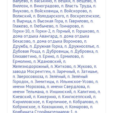
Валуево
,
п. Васькино
,
п. Вешки
,
п. Вещево
,
п.
Виллози
,
п. Виноградово
,
п. Власть Труда
,
п.
Внуково
,
п. Войсковицы
,
п. Войскорово
,
п.
Волжский
,
п. Володарского
,
п. Воскресенское
,
п. Вырица
,
п. Высокая Гора
,
п. Гаврилово
,
п.
Глажево
,
п. Глебычево
,
п. Гончарово
,
п.
Горки-10
,
п. Горки-2
,
п. Горный
,
п. Горшково
,
п.
дома отдыха Авангард
,
п. дома отдыха
Бекасово
,
п. дома отдыха Вороново
,
п.
Дружба
,
п. Дружная Горка
,
п. Дружноселье
,
п.
Дубовая Роща
,
п. Дубровицы
,
п. Дубровка
,
п.
Елизаветино
,
п. Ерино
,
п. Ермилово
,
п.
Ермолино
,
п. Ждановский
,
п.
Железнодорожный
,
п. Житково
,
п. Жуково
,
п.
завода Мосрентген
,
п. Заречный
,
п. Затишье
,
п. Зверосовхоза
,
п. Зелёный
,
п. Зелёный
Городок
,
п. Зимитицы
,
п. Ильинское-Усово
,
п.
имени Морозова
,
п. имени Свердлова
,
п.
имени Тельмана
,
п. Иншинский
,
п. Калитино
,
п.
Киевский
,
п. Кикерино
,
п. Кингисеппский
,
п.
Кирилловское
,
п. Кирпичное
,
п. Кобралово
,
п.
Кобринское
,
п. Кокошкино
,
п. Комарово
,
п.
Комбината Стройматериалов-1
,
п.